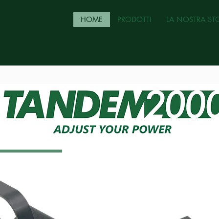
HOME
PRODOTTI
LA NOSTRA ST
ni a scorpire tutti i modelli compatibili in vendita!