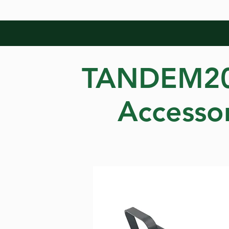
tuttipedali_edited.jpg
TANDEM20
Accessor