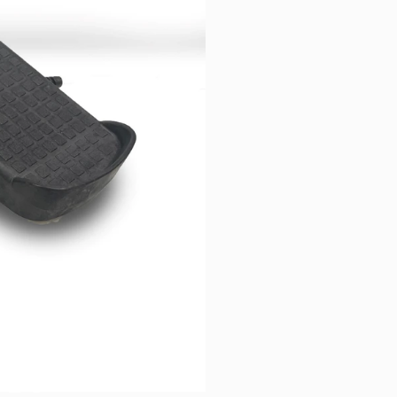
RI
OLO